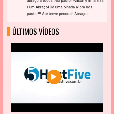
abraço a todos. Alô pastor Wilson e irmã Elza
! Um Abraço! Dá uma olhada aí pra nós
pastor!!! Até breve pessoal! Abraços
ÚLTIMOS VÍDEOS