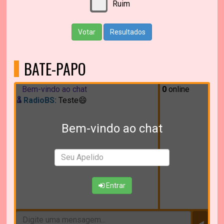
Ruim
Votar
Resultados
BATE-PAPO
Bem-vindo ao chat
0
online
RadioBS:
Teste😄
Bem-vindo ao chat
Entrar